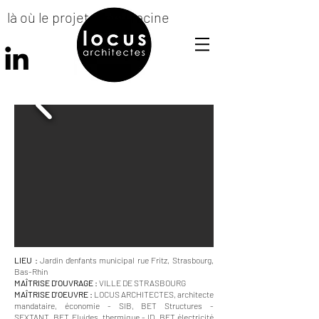
là où le projet prend racine
LIEU :
Jardin d'enfants municipal rue Fritz, Strasbourg,
Bas-Rhin
MAÎTRISE D'OUVRAGE :
VILLE DE STRASBOURG
MAÎTRISE D'OEUVRE :
LOCUS ARCHITECTES, architecte
mandataire, économie - SIB, BET Structures -
SEXTANT, BET Fluides, thermique - ID, BET électricité