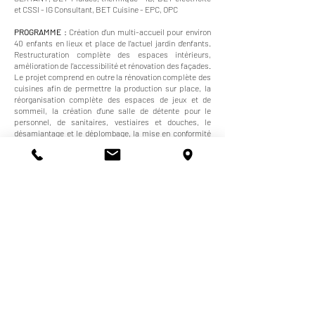
et CSSI - IG Consultant, BET Cuisine - EPC, OPC
PROGRAMME :
Création d’un multi-accueil pour environ
40 enfants en lieux et place de l’actuel jardin d’enfants.
Restructuration complète des espaces intérieurs,
amélioration de l’accessibilité et rénovation des façades.
Le projet comprend en outre la rénovation complète des
cuisines afin de permettre la production sur place, la
réorganisation complète des espaces de jeux et de
sommeil, la création d’une salle de détente pour le
personnel, de sanitaires, vestiaires et douches, le
désamiantage et le déplombage, la mise en conformité
incendie et PMR, ainsi que la création d’un volume clos
pour accueillir un ascenseur extérieur à des fins
d’accessibilité.
SURFACE :
820 m2 -
COÛT
:
1 400 000
€ HT -
CALENDRIER :
livré septembre 2024 -
COMPLEXITE
:
moyenne
PHOTOGRAPHIES :
Christian Creutz
© 2026
locus architectes
tous droits
réservés
Mentions légales