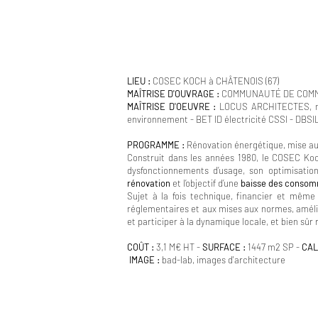
LIEU :
COSEC KOCH à CHÂTENOIS (67)
MAÎTRISE D'OUVRAGE :
COMMUNAUTÉ DE COMM
MAÎTRISE D'OEUVRE :
LOCUS ARCHITECTES, ma
environnement - BET ID électricité CSSI - DBS
PROGRAMME :
Rénovation énergétique, mise au
Construit dans les années 1980, le COSEC Ko
dysfonctionnements d’usage, son optimisatio
rénovation
et l’objectif d’une
baisse des consomm
Sujet à la fois technique, financier et même
réglementaires et aux mises aux normes, amélior
et participer à la dynamique locale, et bien sû
COÛT :
3,1 M€ HT -
SURFACE :
1447 m2 SP -
​CA
IMAGE :
bad-lab, images d'architecture