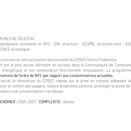
UNES DE SÉLESTAT
ndataire, économie et OPC - SIB, structure - SEDIME, structure bois - 
ILENCE acoustique
x normes et restructuration fonctionnelle du COSEC Koch à Châtenois.
ch est le plus ancien bâtiment en activité dans la Communauté de Communes
n énergétique et son amélioration fonctionnelle s’imposaient. Le program
ations de l’ordre de 80% par rapport aux consommations actuelles.
 social, la rénovation du COSEC repose sur la prise en compte adéquate de
er le confort des usagers, réduire l’empreinte carbone, prolonger la durée de vi
r réduire une consommation très élevée.
LENDRIER :
2025-2027 -
COMPLEXITE :
élevée