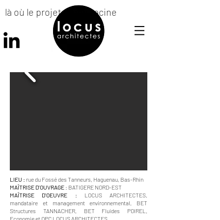
là où le projet prend racine
LIEU :
rue du Fossé des Tanneurs, Haguenau, Bas-Rhin
MAÎTRISE D'OUVRAGE
: BATIGERE NORD-EST
MAÎTRISE D'OEUVRE :
LOCUS ARCHITECTES,
mandataire et management environnemental, BET
Structures TANNACHER, BET Fluides POIREL,
Economie et OPC LOCUS ARCHITECTES