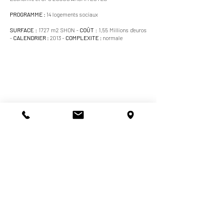
PROGRAMME :
14 logements sociaux
SURFACE :
1727 m2 SHON -
COÛT
: 1,55 Millions d'euros
-
CALENDRIER :
2013 -
COMPLEXITE :
normale
© 2026
locus architectes
tous droits
réservés
Mentions légales